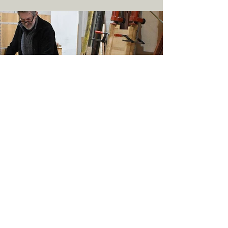
eigen atelier artisanaal gemaakt.
Elk product uit ons atelier wordt
met liefde gemaakt voor jou.
JOIN US!