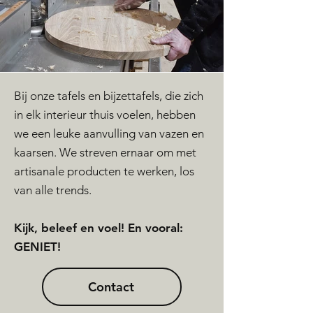
Bij onze tafels en bijzettafels, die zich
in elk interieur thuis voelen, hebben
we een leuke aanvulling van vazen en
kaarsen. We streven ernaar om met
artisanale producten te werken, los
Voor de levering van onze tafels
van alle trends.
zorgen wij zelf! Door zoveel mogelijk
herbruikbare verpakking te gebruiken
Kijk, beleef en voel! En vooral:
voor verzending, vermindert de druk
GENIET!
op de omgeving.
Contact
Onze tafels, tafeltjes en andere
creaties uit eik massief worden in