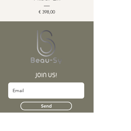
Prijs
€ 398,00
JOIN US!
Send